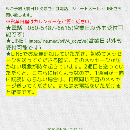
※ご予約（前日16時まで）は電話・ショートメール・LINEでお
願い致します。
※営業日程はカレンダーをご覧ください。
★電話：
080-5487-6615(営業日以外も受付可
能です)
★LINE：
(営業日以外も
https://line.me/ti/p/IVA_qcyzVe
受付可能です)
★
LINEでお友達追加していただき、初めてメッセ
ージを送ってくださる際に、そのメッセージが届
かない現象が時々起きています。2通目を送ってい
ただくと、こちらに届くようなので、1通目が一向
に既読にならない場合は、再度同じ内容のメッセ
ージ送ってください。またはお電話をいただける
と確実です。
2020-04-09 15:27:00