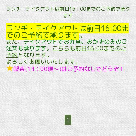
ランチ・テイクアウトは前日16：00までのご予約で承り
ます
ランチ・テイクアウトは
前日16:00ま
でのご予約で承ります
。
また、
テイクアウトでお弁当、おかずのみのご
注文も承ります
。
こちらも前日16:00までのご
予約
となります。
よろしくお願いいたします。
★
喫茶(14：00頃～)はご予約なしでどうぞ！
1