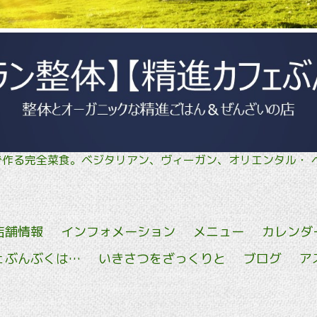
菜で作る完全菜食。ベジタリアン、ヴィーガン、オリエン
店舗情報
インフォメーション
メニュー
カレンダ
ェぶんぶくは…
いきさつをざっくりと
ブログ
ア