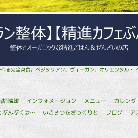
菜で作る完全菜食。ベジタリアン、ヴィーガン、オリエン
店舗情報
インフォメーション
メニュー
カレンダ
ェぶんぶくは…
いきさつをざっくりと
ブログ
ア