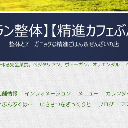
菜で作る完全菜食。ベジタリアン、ヴィーガン、オリエン
店舗情報
インフォメーション
メニュー
カレンダ
ェぶんぶくは…
いきさつをざっくりと
ブログ
ア