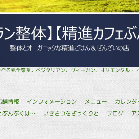
菜で作る完全菜食。ベジタリアン、ヴィーガン、オリエン
店舗情報
インフォメーション
メニュー
カレンダ
ェぶんぶくは…
いきさつをざっくりと
ブログ
ア