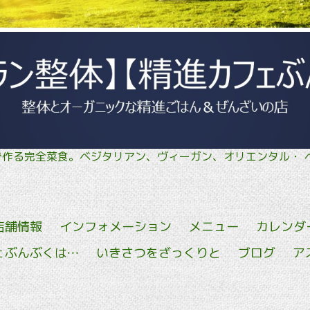
菜で作る完全菜食。ベジタリアン、ヴィーガン、オリエン
店舗情報
インフォメーション
メニュー
カレンダ
ェぶんぶくは…
いきさつをざっくりと
ブログ
ア