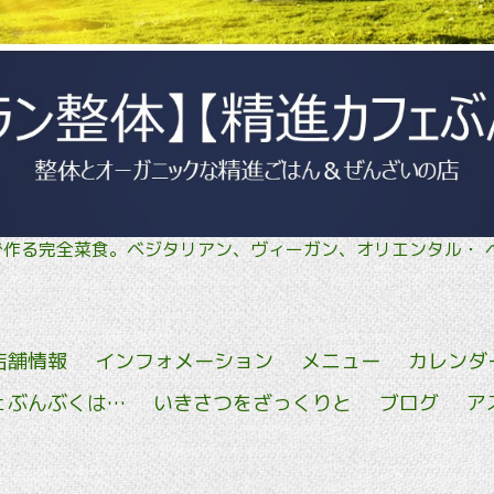
菜で作る完全菜食。ベジタリアン、ヴィーガン、オリエン
店舗情報
インフォメーション
メニュー
カレンダ
ェぶんぶくは…
いきさつをざっくりと
ブログ
ア