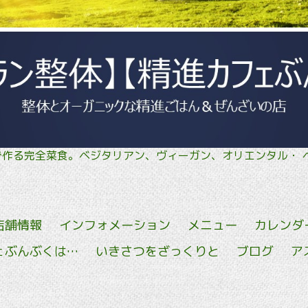
菜で作る完全菜食。ベジタリアン、ヴィーガン、オリエン
店舗情報
インフォメーション
メニュー
カレンダ
ェぶんぶくは…
いきさつをざっくりと
ブログ
ア