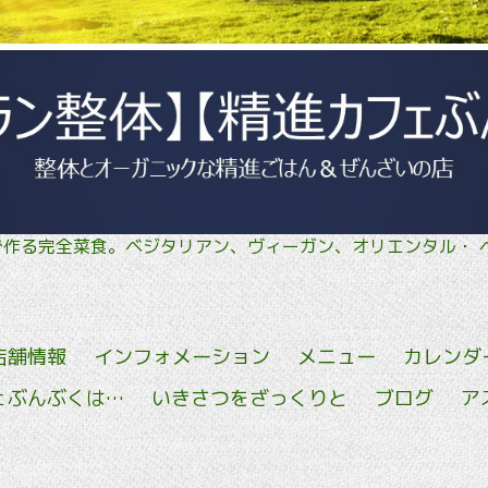
菜で作る完全菜食。ベジタリアン、ヴィーガン、オリエン
店舗情報
インフォメーション
メニュー
カレンダ
ェぶんぶくは…
いきさつをざっくりと
ブログ
ア