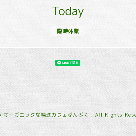
Today
臨時休業
6
オーガニックな精進カフェぶんぶく
. All Rights Res