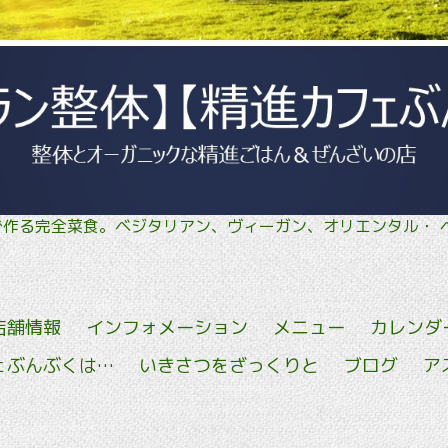
菜で作る完全菜食。ベジタリアン、ヴィーガン、オリエン
店舗情報
インフォメーション
メニュー
カレンダ
ェぶんぶくは…
いきさつをざっくりと
ブログ
ア