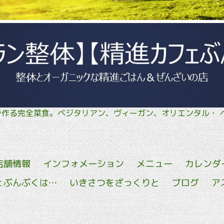
菜で作る完全菜食。ベジタリアン、ヴィーガン、オリエン
店舗情報
インフォメーション
メニュー
カレンダ
ェぶんぶくは…
いきさつをざっくりと
ブログ
ア