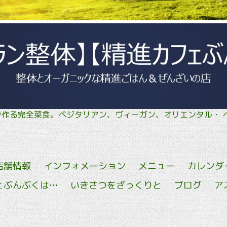
菜で作る完全菜食。ベジタリアン、ヴィーガン、オリエン
店舗情報
インフォメーション
メニュー
カレンダ
ェぶんぶくは…
いきさつをざっくりと
ブログ
ア