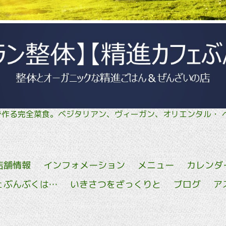
菜で作る完全菜食。ベジタリアン、ヴィーガン、オリエン
店舗情報
インフォメーション
メニュー
カレンダ
ェぶんぶくは…
いきさつをざっくりと
ブログ
ア