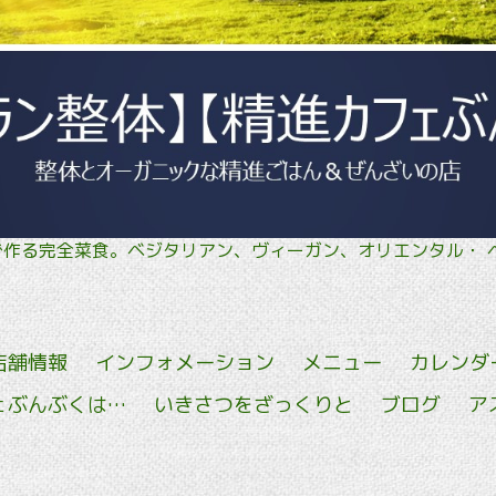
菜で作る完全菜食。ベジタリアン、ヴィーガン、オリエン
店舗情報
インフォメーション
メニュー
カレンダ
ェぶんぶくは…
いきさつをざっくりと
ブログ
ア