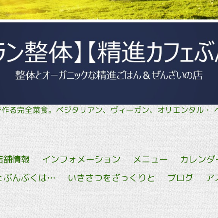
菜で作る完全菜食。ベジタリアン、ヴィーガン、オリエン
店舗情報
インフォメーション
メニュー
カレンダ
ェぶんぶくは…
いきさつをざっくりと
ブログ
ア