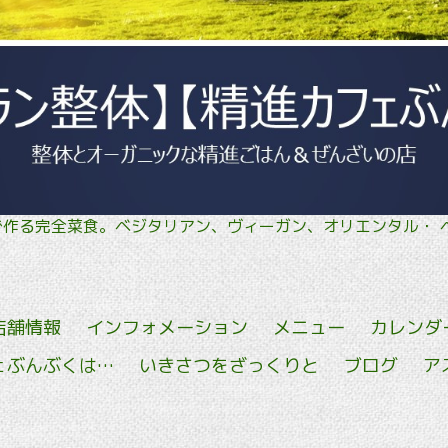
菜で作る完全菜食。ベジタリアン、ヴィーガン、オリエン
店舗情報
インフォメーション
メニュー
カレンダ
ェぶんぶくは…
いきさつをざっくりと
ブログ
ア