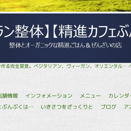
菜で作る完全菜食。ベジタリアン、ヴィーガン、オリエン
店舗情報
インフォメーション
メニュー
カレンダ
ェぶんぶくは…
いきさつをざっくりと
ブログ
ア