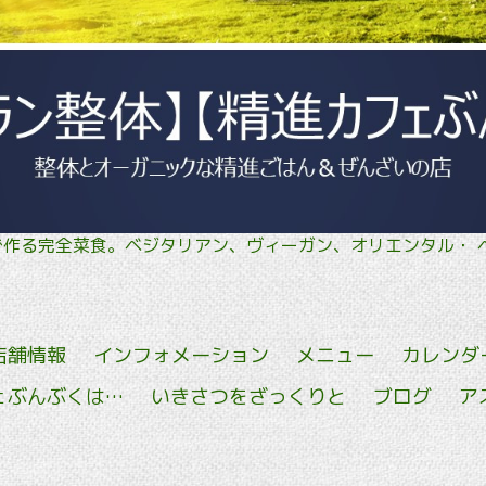
菜で作る完全菜食。ベジタリアン、ヴィーガン、オリエン
店舗情報
インフォメーション
メニュー
カレンダ
ェぶんぶくは…
いきさつをざっくりと
ブログ
ア